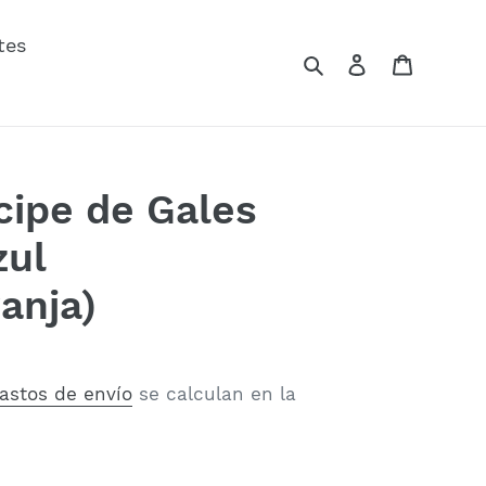
tes
Buscar
Ingresar
Carrito
cipe de Gales
zul
anja)
astos de envío
se calculan en la