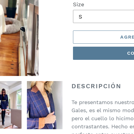
Size
AGRE
C
Agregando
el
DESCRIPCIÓN
producto
a
tu
Te presentamos nuestro
carrito
Gales, es el mismo mod
de
pero el cuello lo hicim
compra
contrastantes. Hecho e