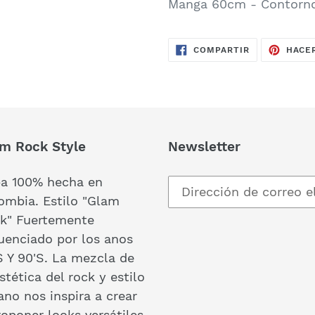
Manga 60cm - Contorno
COMPARTIR
COMPARTIR
HACE
EN
FACEBOOK
m Rock Style
Newsletter
a 100% hecha en
ombia. Estilo "Glam
k" Fuertemente
luenciado por los anos
S Y 90'S. La mezcla de
stética del rock y estilo
ano nos inspira a crear
roponer looks versátiles