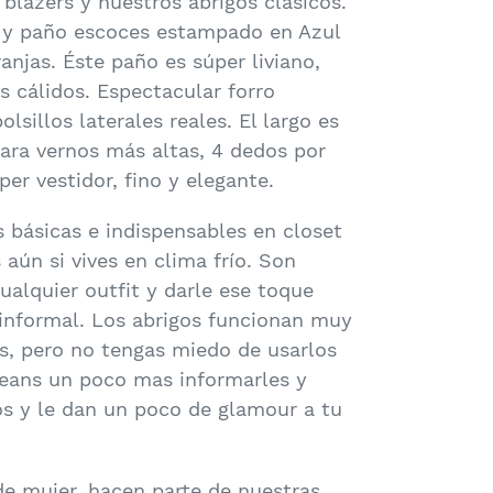
 blazers y nuestros abrigos clásicos.
 y paño escoces estampado en Azul
njas. Éste paño es súper liviano,
s cálidos. Espectacular forro
lsillos laterales reales. El largo es
para vernos más altas, 4 dedos por
per vestidor, fino y elegante.
 básicas e indispensables en closet
aún si vives en clima frío. Son
ualquier outfit y darle ese toque
 informal. Los abrigos funcionan muy
s, pero no tengas miedo de usarlos
jeans un poco mas informarles y
os y le dan un poco de glamour a tu
de mujer, hacen parte de nuestras