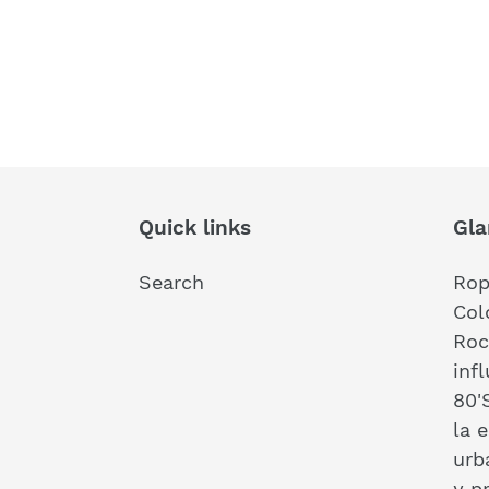
Quick links
Gla
Search
Rop
Col
Roc
inf
80'
la e
urb
y p